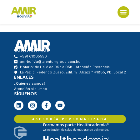
klink panel
klink panel
klink paketleri
klink
CONTÁCTANOS
+591 61005550
klink
amirbolivia@talentumgroup.com.bo
Horario: de L a V de 09h a 05h - Atención Presencial
La Paz, c. Federico Zuazo, Edif. "El Alcazar" #1885, PB, Local 2
klink
ENLACES
¿Quiénes somos?
klink
Atención al alumno
SÍGUENOS
klink
klink panel
ASESORÍA PERSONALIZADA
klink panel