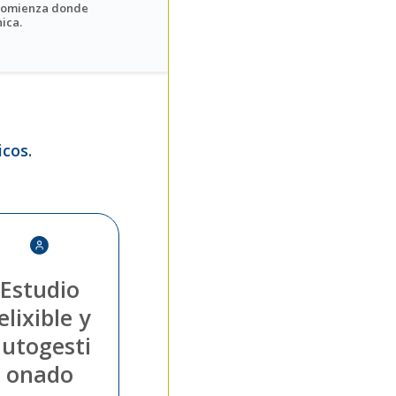
 comienza donde
nica.
cos.
Estudio
elixible y
utogesti
onado