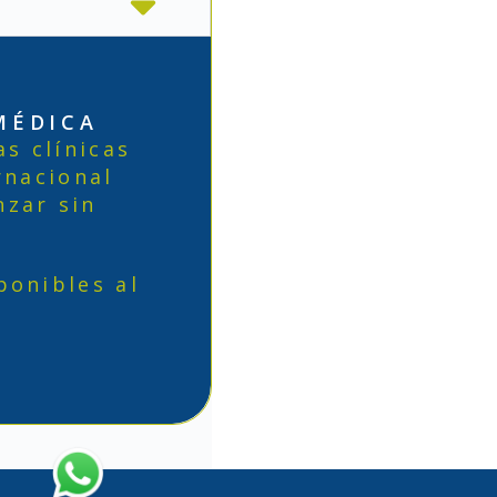
MÉDICA
as clínicas
rnacional
nzar sin
ponibles al