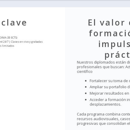
 clave
El valor
formaci
DIMA (30 ECTS)
impul
d 24/7 | Clases en vivo y grabadas
os limitados
prác
Nuestros diplomados están d
profesionales que buscan: Act
científico
Fortalecer su toma de d
Ampliar su portafolio d
Mejorar resultados en
Acceder a formación in
desplazamientos.
Cada programa combina conte
recursos audiovisuales, casos
progresivas que consolidan el