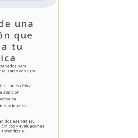
 de una
ón que
sa tu
tica
iseñados para
ualizarse con rigor
ecisiones clínicas,
e atención,
 consulta
ternacional sin
nidos esenciales,
 clínicos y evaluaciones
 aprendizaje.