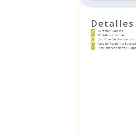
klink panel
klink panel
Detalles
Duración:
8 meses
klink panel
Modalidad:
Virtual
Certificación:
Avalado por U
Acceso:
Plataforma Blackboar
klink panel
Inscripciones abiertas | Cup
klink satın al
klink satın al
klink panel
klink panel
klink panel