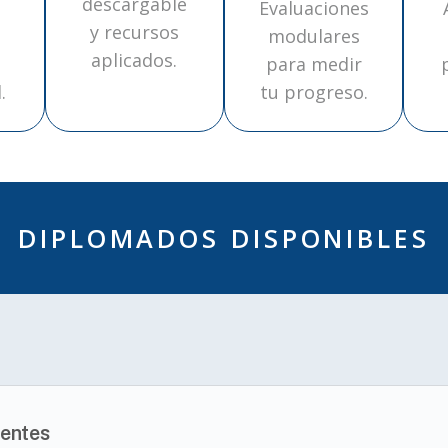
descargable
Evaluaciones
y recursos
modulares
aplicados.
para medir
.
tu progreso.
DIPLOMADOS DISPONIBLES
uentes