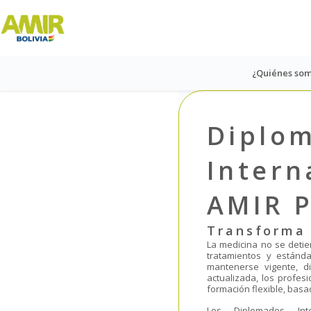
klink panel
klink panel
¿Quiénes so
klink paketleri
klink
Diplo
klink
Intern
klink
AMIR 
klink
Transforma 
La medicina no se detie
klink panel
tratamientos y estánda
mantenerse vigente, d
actualizada, los profes
klink panel
formación flexible, basa
Los Diplomados Int