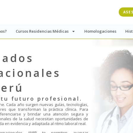
ASE
mos?
Cursos Residencias Médicas
Homologaciones
Hist
mados
acionales
Perú
tu futuro profesional.
ne. Cada año surgen nuevas guías, tecnologías,
res que transforman la práctica clínica. Para
iferenciarse y brindar una atención segura y
ionales de la salud necesitan oportunidades de
da en evidencia y adaptada al ritmo laboral real.
ernacionales AMIR te permiten avanzar